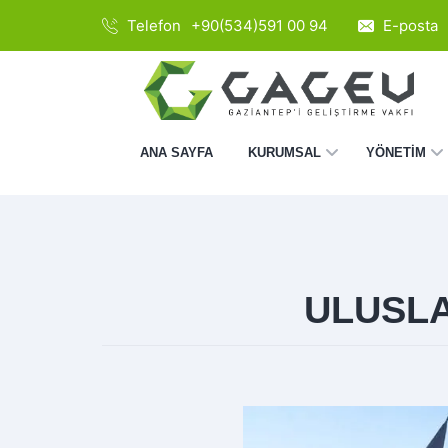
Telefon
+90(534)591 00 94
E-posta
ANA SAYFA
KURUMSAL
YÖNETİM
ULUSLA