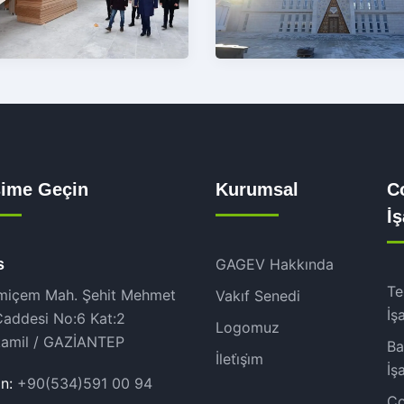
işime Geçin
Kurumsal
Co
İ
s
GAGEV Hakkında
Te
miçem Mah. Şehit Mehmet
Vakıf Senedi
İş
Caddesi No:6 Kat:2
Logomuz
kamil / GAZİANTEP
Ba
İleti̇şi̇m
İş
n:
+90(534)591 00 94
Co