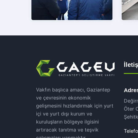
İlet
Vakfın başlıca amacı, Gaziantep
Adre
ve çevresinin ekonomik
Değir
gelişmesini hızlandırmak için yurt
Öter 
içi ve yurt dışı kurum ve
Şehit
kuruluşların bölgeye ilgisini
artıracak tanıtma ve teşvik
Telefo
çalışmaları yapmaktır.