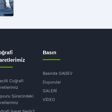
ğrafi̇
Basın
şaretleri̇mi̇z
Basında GAGEV
scilli Coğrafi
Duyurular
aretlerimiz
GALERİ
şvuru Sürecindeki
VİDEO
aretlerimiz
ğrafi İşaret Nedir?