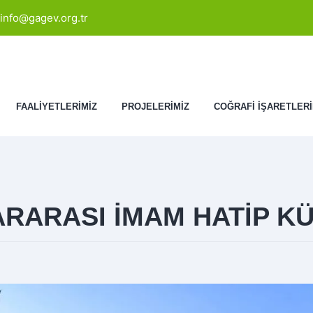
info@gagev.org.tr
FAALİYETLERİMİZ
PROJELERİMİZ
COĞRAFİ İŞARETLERİ
RARASI İMAM HATİP KÜ