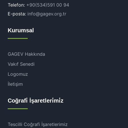
Telefon:
+90(534)591 00 94
E-posta:
info@gagev.org.tr
Kurumsal
GAGEV Hakkında
Vakıf Senedi
Logomuz
İleti̇şi̇m
Coğrafi̇ İşaretleri̇mi̇z
Tescilli Coğrafi İşaretlerimiz