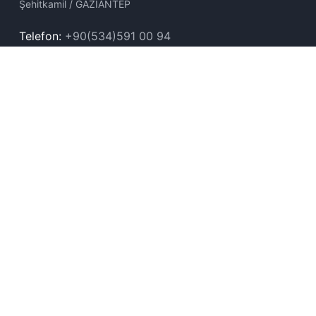
Şehitkamil / GAZİANTEP
Telefon:
+90(534)591 00 94
E-posta:
info@gagev.org.tr
Kurumsal
GAGEV Hakkında
Vakıf Senedi
Logomuz
İleti̇şi̇m
Coğrafi̇ İşaretleri̇mi̇z