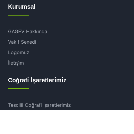
Kurumsal
GAGEV Hakkında
Vakıf Senedi
Logomuz
İleti̇şi̇m
Coğrafi̇ İşaretleri̇mi̇z
Tescilli Coğrafi İşaretlerimiz
Başvuru Sürecindeki İşaretlerimiz
Coğrafi İşaret Nedir?