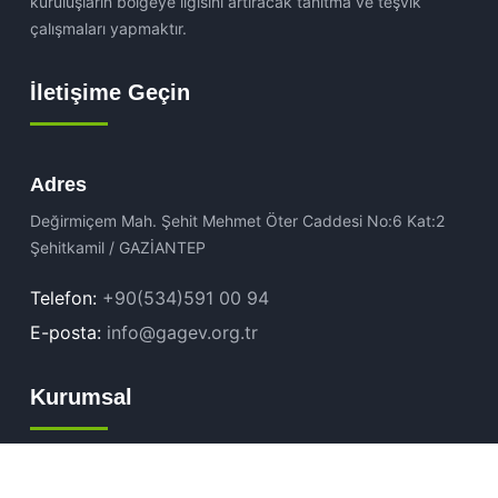
kuruluşların bölgeye ilgisini artıracak tanıtma ve teşvik
çalışmaları yapmaktır.
İletişime Geçin
Adres
Değirmiçem Mah. Şehit Mehmet Öter Caddesi No:6 Kat:2
Şehitkamil / GAZİANTEP
Telefon:
+90(534)591 00 94
E-posta:
info@gagev.org.tr
Kurumsal
GAGEV Hakkında