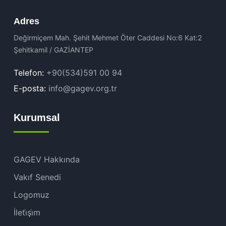
Adres
Değirmiçem Mah. Şehit Mehmet Öter Caddesi No:6 Kat:2
Şehitkamil / GAZİANTEP
Telefon:
+90(534)591 00 94
E-posta:
info@gagev.org.tr
Kurumsal
GAGEV Hakkında
Vakıf Senedi
Logomuz
İleti̇şi̇m