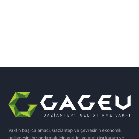
Vakfın başlıca amacı, Gaziantep ve çevresinin ekonomik
gelişmesini hızlandırmak için yurt içi ve yurt dışı kurum ve