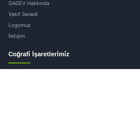
GAGEV Hakkında
Vakıf Senedi
Logomuz
İleti̇şi̇m
Coğrafi̇ İşaretleri̇mi̇z
Tescilli Coğrafi İşaretlerimiz
Başvuru Sürecindeki İşaretlerimiz
Coğrafi İşaret Nedir?
Basın