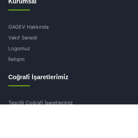
Kurumsal
GAGEV Hakkında
Vakıf Senedi
Logomuz
İleti̇şi̇m
Coğrafi̇ İşaretleri̇mi̇z
Tescilli Coğrafi İşaretlerimiz
Başvuru Sürecindeki İşaretlerimiz
Coğrafi İşaret Nedir?