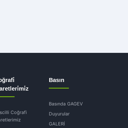
ğrafi̇
Basın
şaretleri̇mi̇z
Basında GAGEV
scilli Coğrafi
Duyurular
aretlerimiz
GALERİ