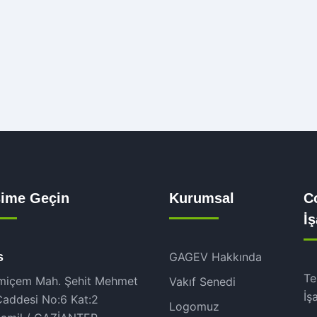
işime Geçin
Kurumsal
Co
İ
s
GAGEV Hakkında
Te
miçem Mah. Şehit Mehmet
Vakıf Senedi
İş
Caddesi No:6 Kat:2
Logomuz