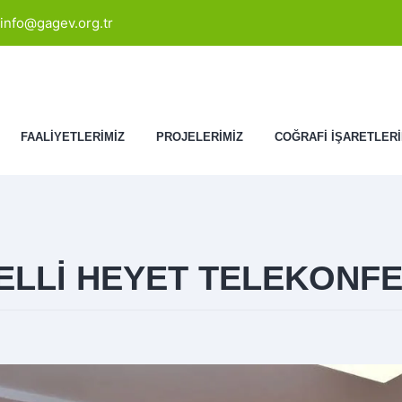
info@gagev.org.tr
FAALİYETLERİMİZ
PROJELERİMİZ
COĞRAFİ İŞARETLERİ
VELLİ HEYET TELEKONF