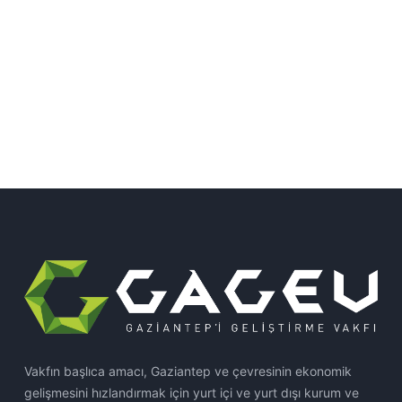
Vakfın başlıca amacı, Gaziantep ve çevresinin ekonomik
gelişmesini hızlandırmak için yurt içi ve yurt dışı kurum ve